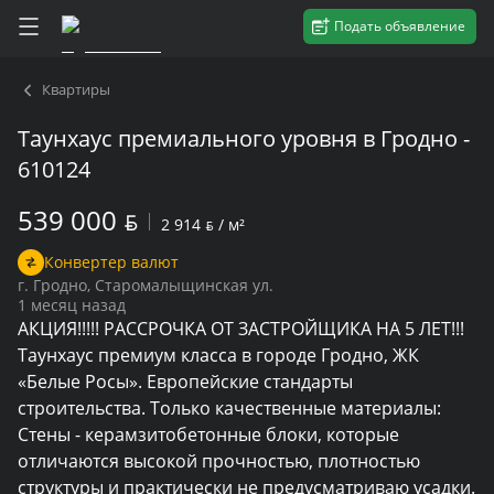
Подать объявление
Квартиры
Таунхаус премиального уровня в Гродно -
610124
539 000
BYN
2 914
BYN
/ м²
Конвертер валют
г. Гродно, Старомалыщинская ул.
1 месяц назад
АКЦИЯ!!!!! РАССРОЧКА ОТ ЗАСТРОЙЩИКА НА 5 ЛЕТ!!! 
Таунхаус премиум класса в городе Гродно, ЖК 
«Белые Росы». Европейские стандарты 
строительства. Только качественные материалы:

Стены - керамзитобетонные блоки, которые 
отличаются высокой прочностью, плотностью 
структуры и практически не предусматриваю усадки.
