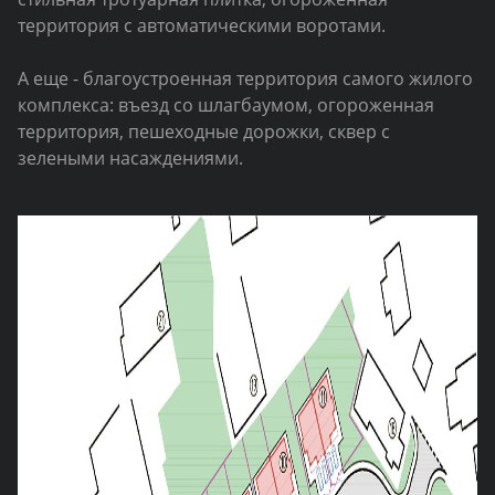
территория с автоматическими воротами.
А еще - благоустроенная территория самого жилого
комплекса: въезд со шлагбаумом, огороженная
территория, пешеходные дорожки, сквер с
зелеными насаждениями.