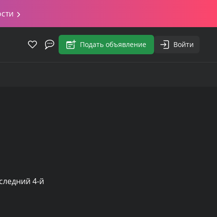
ости
Подать объявление
Войти
ледний 4-й 