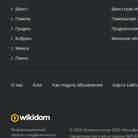
г. Брест
Брестская о
г. Гомель
Гомельская 
г. Гродно
Гродненская
г. Кобрин
Минская об
г. Минск
г. Пинск
О нас
Блог
Как подать объявление
Карта сайт
Информационный
© 2026 Оказание услуг ООО «ВикиДо
портал о недвижимости,
Свидетельство о регистрации №0147