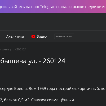
дписывайтесь на наш Telegram канал о рынке недвижим
Аналитика
Видео
Агентствам
шева ул. - 260124
бышева ул. - 260124
сердце Бреста. Дом 1959 года постройки, кирпичный, пос
м2, балкон 6,5 м2. Санузел совмещённый.
