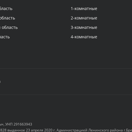
бласть
1-комнатные
область
2-комнатные
 область
3-комнатные
ласть
4-комнатные
а
м», УНП 291663943
828 выданное 23 апреля 2020 г. Администрацией Ленинского района г.Бр