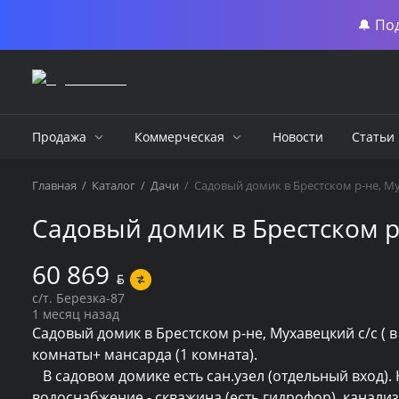
🔔 По
Продажа
Коммерческая
Новости
Статьи
Главная
/
Каталог
/
Дачи
/
Садовый домик в Брестском р-не, Му
Садовый домик в Брестском р-
60 869
BYN
с/т. Березка-87
1 месяц назад
Садовый домик в Брестском р-не, Мухавецкий с/с ( в 2
комнаты+ мансарда (1 комната).

   В садовом домике есть сан.узел (отдельный вход). Коммуникации : электричество, отопление- печное (газ по улице), 
водоснабжение - скважина (есть гидрофор), канализа