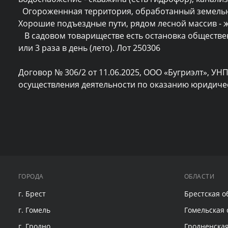
  Огороженнная территория, обработанный земельный участок 5 соток (частная собственность). Хоз. постройка- сарай. 
Хорошие подъездные пути, рядом лесной массив - ж
   В садовом товариществе есть остановка общественного транспорта : автобус 26. Автобус ходит - 2 раза в день (зимой) 
или 3 раза в день (лето). Лот 250306

Договор № 306/2 от 11.06.2025, ООО «Бугриэлт», УНП
осуществления деятельности по оказанию юридическ
ГОРОДА
ОБЛАСТИ
г. Брест
Брестская о
г. Гомель
Гомельская 
г. Гродно
Гродненская