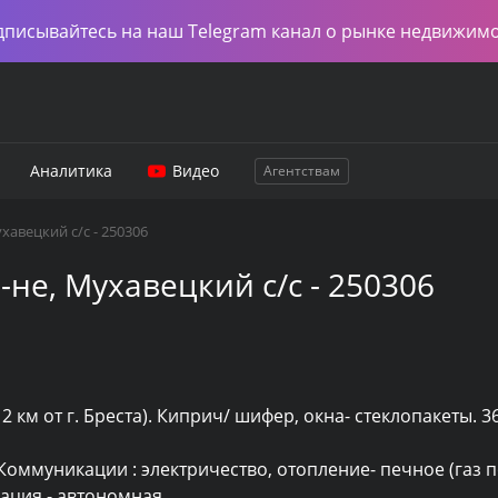
дписывайтесь на наш Telegram канал о рынке недвижим
Аналитика
Видео
Агентствам
хавецкий с/с - 250306
не, Мухавецкий с/с - 250306
 км от г. Бреста). Киприч/ шифер, окна- стеклопакеты. 36,5
ция - автономная. 
