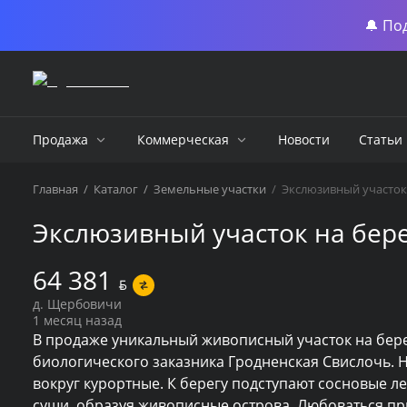
🔔 По
Продажа
Коммерческая
Новости
Статьи
Главная
/
Каталог
/
Земельные участки
/
Экслюзивный участок 
Экслюзивный участок на бере
64 381
BYN
д. Щербовичи
1 месяц назад
В продаже уникальный живописный участок на бере
биологического заказника Гродненская Свислочь. Н
вокруг курортные. К берегу подступают сосновые л
суши, образуя живописные острова. Любоваться при