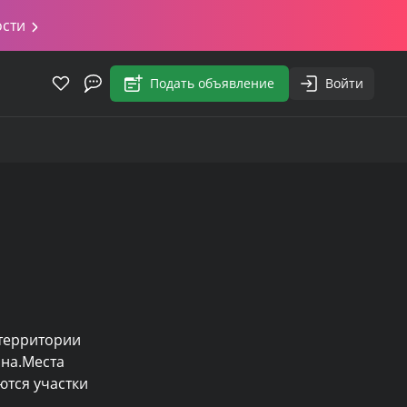
ости
Подать объявление
Войти
территории 
на.Места 
тся участки 