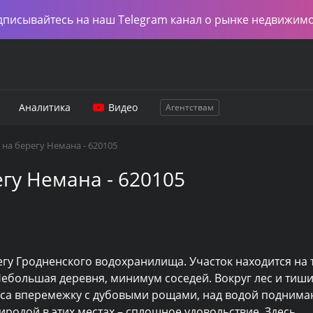
дписывайтесь на наш Telegram канал о рынке недвижим
Аналитика
Видео
Агентствам
на берегу Немана - 620105
гу Немана - 620105
гу Гродненского водохранилища. Участок находится на 
ебольшая деревня, минимум соседей. Вокруг лес и тиши
еса вперемежку с дубовыми рощами, над водой поднимаю
родой в этих местах – сплошное удовольствие. Здесь 