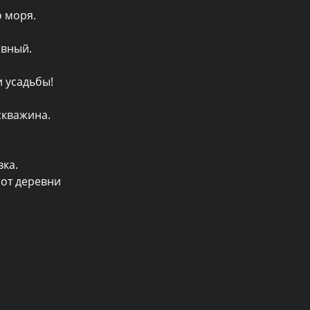
 моря.

вный.

 усадьбы!

кважина. 
ка. 
от деревни 