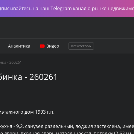
дписывайтесь на наш Telegram канал о рынке недвижим
Аналитика
Видео
Агентствам
ка - 260261
инка - 260261
этажного дом 1993 г.п.

кухня - 9,2, санузел раздельный, лоджия застеклена, имее
двери, входная дверь металлическая, потолки (2,63 м) -