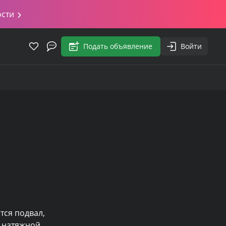
ости
Подать объявление
Войти
тся подвал, 
 натяжной 