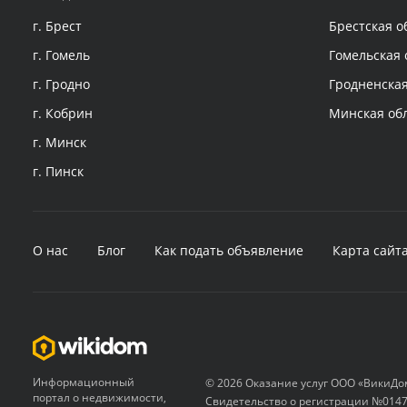
г. Брест
Брестская о
г. Гомель
Гомельская 
г. Гродно
Гродненская
г. Кобрин
Минская об
г. Минск
г. Пинск
О нас
Блог
Как подать объявление
Карта сайт
Информационный
© 2026 Оказание услуг ООО «ВикиДо
портал о недвижимости,
Свидетельство о регистрации №0147