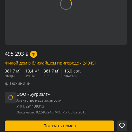
495 293
BYN
Жилой дом в ближайшем пригороде - 240451
381,7 м²
13,4 м²
381,7 м²
16,0 сот.
ОБЩАЯ
КУХНЯ
СНБ
УЧАСТОК
д. Тюхиничи
ООО «Бугриэлт»
Агентство недвижимости
УНП:
291139313
Лицензия:
02240/245 МЮ РБ, 05.02.2013
Показать номер