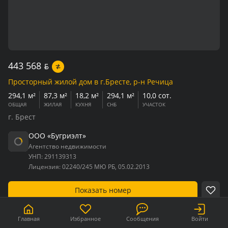
443 568
BYN
Просторный жилой дом в г.Бресте, р-н Речица
294,1 м²
87,3 м²
18,2 м²
294,1 м²
10,0 сот.
ОБЩАЯ
ЖИЛАЯ
КУХНЯ
СНБ
УЧАСТОК
г. Брест
ООО «Бугриэлт»
Агентство недвижимости
УНП:
291139313
Лицензия:
02240/245 МЮ РБ, 05.02.2013
Показать номер
Подробно
Главная
Избранное
Сообщения
Войти