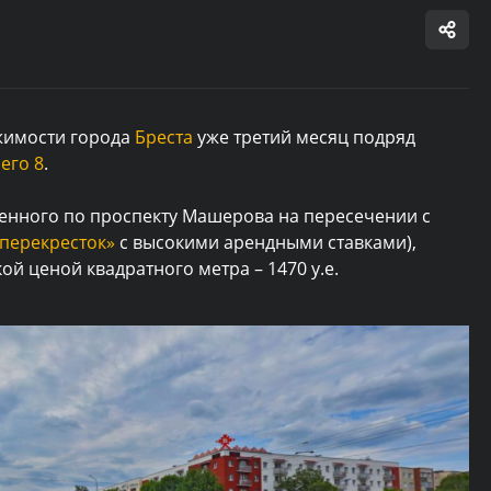
жимости города
Бреста
уже третий месяц подряд
его 8
.
нного по проспекту Машерова на пересечении с
 перекресток»
с высокими арендными ставками),
ой ценой квадратного метра – 1470 у.е.