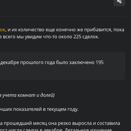
лок
, и их количество еще конечно же прибавится, пока
е всего мы увидим что-то около 225 сделок.
в декабре прошлого года было заключено 195
з учета комнат и долей)
чших показателей в текущем году.
 за прошедший месяц она резко выросла и составила
рост числа сделок в декабре. Детальное изучение