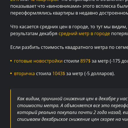
показывает что «виновниками» этого всплеска были
переоформлялись квартиры в недавно достроенном
Что касается средних цен в городе, то тут мы видим
результатам декабря
средний метр в городе
потерял
Если разбить стоимость квадратного метра по сегме
готовые новостройки
стоили
897$
за метр (-175 до
вторичка
стоила
1043$
за метр (-5 долларов).
Как видим, причиной снижения цен в декабре у на
стоимости метра. А объясняется все это переофо
который реально покупали почти 2 года назад, е
списываем декабрьское снижение цен скорее на ч