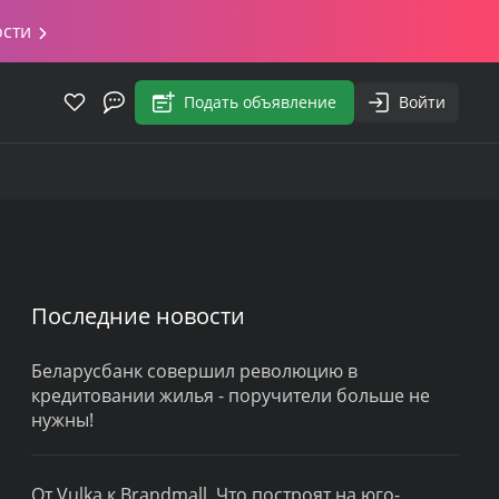
ости
Подать объявление
Войти
Последние новости
Беларусбанк совершил революцию в
кредитовании жилья - поручители больше не
нужны!
От Vulka к Brandmall. Что построят на юго-