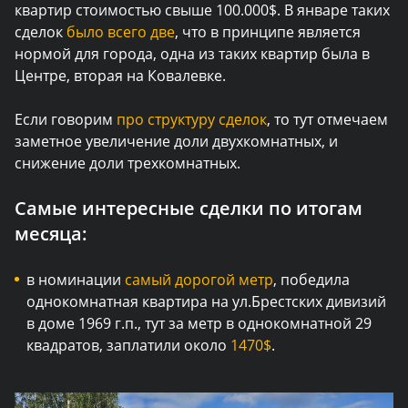
квартир стоимостью свыше 100.000$. В январе таких
сделок
было всего две
, что в принципе является
нормой для города, одна из таких квартир была в
Центре, вторая на Ковалевке.
Если говорим
про структуру сделок
, то тут отмечаем
заметное увеличение доли двухкомнатных, и
снижение доли трехкомнатных.
Самые интересные сделки по итогам
месяца:
в номинации
самый дорогой метр
, победила
однокомнатная квартира на ул.Брестских дивизий
в доме 1969 г.п., тут за метр в однокомнатной 29
квадратов, заплатили около
1470$
.