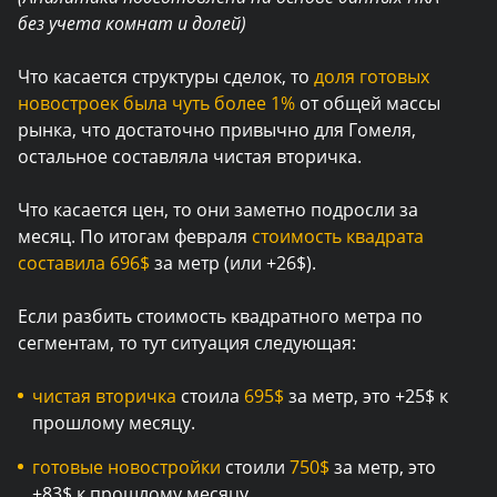
без учета комнат и долей)
Что касается структуры сделок, то
доля готовых
новостроек была чуть более 1%
от общей массы
рынка, что достаточно привычно для Гомеля,
остальное составляла чистая вторичка.
Что касается цен, то они заметно подросли за
месяц. По итогам февраля
стоимость квадрата
составила 696$
за метр (или +26$).
Если разбить стоимость квадратного метра по
сегментам, то тут ситуация следующая:
чистая вторичка
стоила
695$
за метр, это +25$ к
прошлому месяцу.
готовые новостройки
стоили
750$
за метр, это
+83$ к прошлому месяцу.