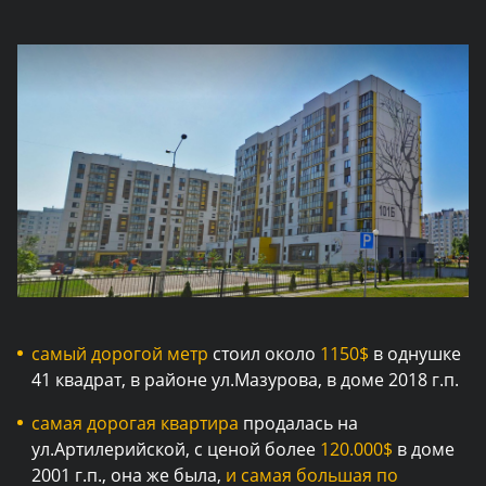
самый дорогой метр
стоил около
1150$
в однушке
41 квадрат, в районе ул.Мазурова, в доме 2018 г.п.
самая дорогая квартира
продалась на
ул.Артилерийской, с ценой более
120.000$
в доме
2001 г.п., она же была,
и самая большая по