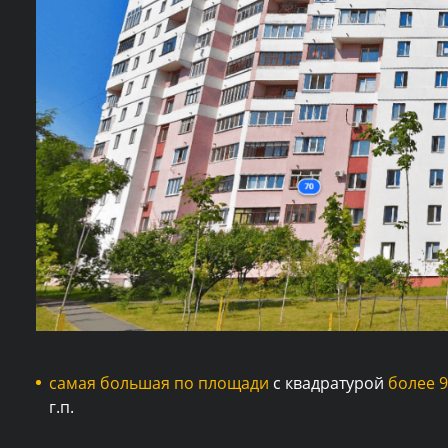
самая большая по площади
с квадратурой
более 
г.п.