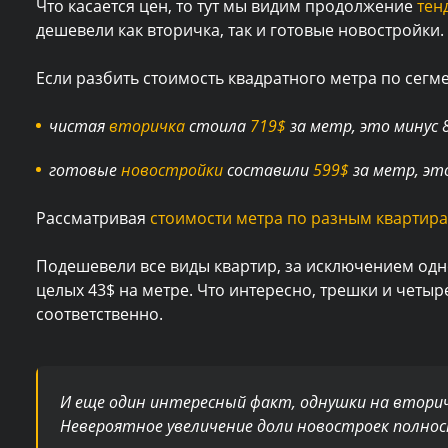
Что касается цен, то тут мы видим продолжение
тенд
дешевели как вторичка, так и готовые новостройки.
Если разбить стоимость квадратного метра по сегме
чистая
вторичка
стоила
719$
за метр, это минус 8
готовые
новостройки
составили
599$
за метр, это
Рассматривая
стоимости метра по разным квартир
Подешевели все виды квартир, за исключением од
целых 43$ на метре. Что интересно, трешки и четыр
соответственно.
И еще один интересный факт, однушки на вторич
Невероятное увеличение доли новостроек полно