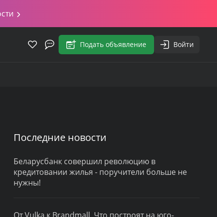
ости
Подать объявление
Войти
Последние новости
Беларусбанк совершил революцию в
кредитовании жилья - поручители больше не
нужны!
От Vulka к Brandmall. Что построят на юго-