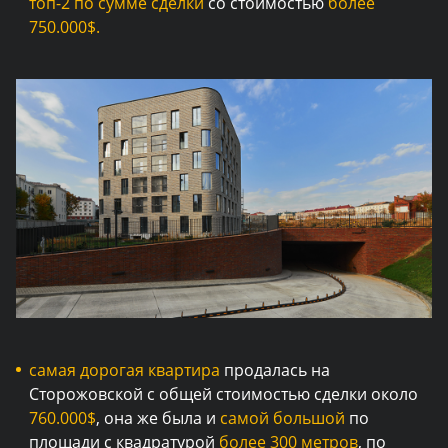
топ-2 по сумме сделки
со стоимостью
более
750.000$.
самая дорогая квартира
продалась на
Сторожовской с общей стоимостью сделки около
760.000$
, она же была и
самой большой
по
площади с квадратурой
более 300 метров
, по