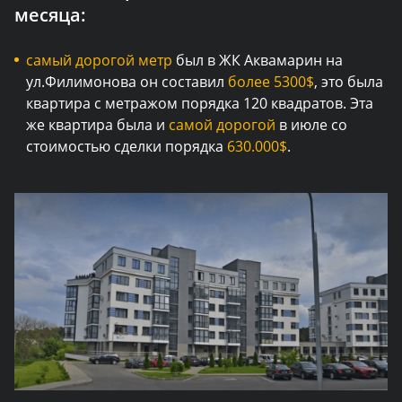
месяца:
самый дорогой метр
был в ЖК Аквамарин на
ул.Филимонова он составил
более 5300$
, это была
квартира с метражом порядка 120 квадратов. Эта
же квартира была и
самой дорогой
в июле со
стоимостью сделки порядка
630.000$
.