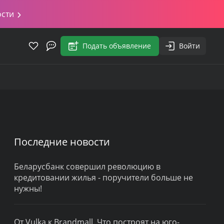
ости
Подать объявление
Войти
Последние новости
Беларусбанк совершил революцию в
кредитовании жилья - поручители больше не
нужны!
От Vulka к Brandmall. Что построят на юго-