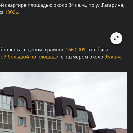
 квартире площадью около 34 кв.м., по ул.Гагарина,
дка
1900$
.
бровенка, с ценой в районе
166.000$
, это была
мой большой по площади
, с размером около
95 кв.м.