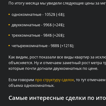
По итогу месяца мы увидели следующие цены за ме
однокомнатные - 1052$ (-6$);
двухкомнатные - 996$ (+24$);
трехкомнатные - 984$ (+26$);
четырехкомнатные - 988$ (+121$);
Как видим, рост показали все виды квартир за иск
объясняется. Ну и отмечаем заметный рост метра 
которые почти догнали двухкомнатных по цене.
Если говорим
про структуру сделок
, то тут отмечае
объема однокомнатных.
Самые интересные сделки по ито