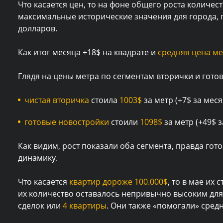
Что касается цен, то на фоне общего роста количес
максимальные исторические значения для города, 
долларов.
Как итог месяца +18$ на квадрате и
средняя цена ме
Глядя на цены метра по сегментам вторички и гото
чистая вторичка
стоила
1003$
за метр (+7$ за меся
готовые новостройки
стоили
1098$
за метр (+49$ з
Как видим, рост показали оба сегмента, правда го
динамику.
Что касается
квартир дороже 100.000$
, то в мае их
их количество оставалось непривычно высоким для
сделок или
4 квартиры
. Они также «помогали» средн