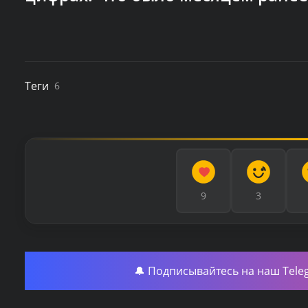
Теги
6
9
3
🔔 Подписывайтесь на наш Tele