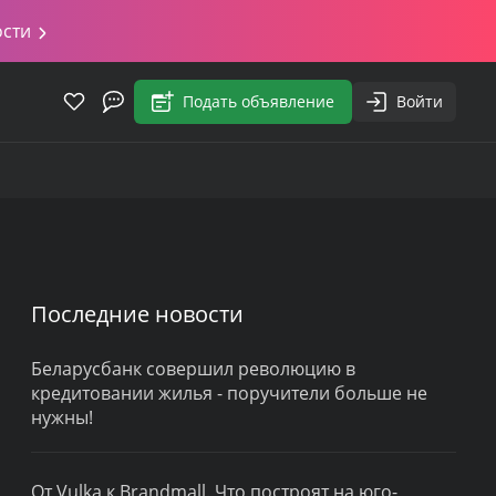
ости
Подать объявление
Войти
Последние новости
Беларусбанк совершил революцию в
кредитовании жилья - поручители больше не
нужны!
От Vulka к Brandmall. Что построят на юго-