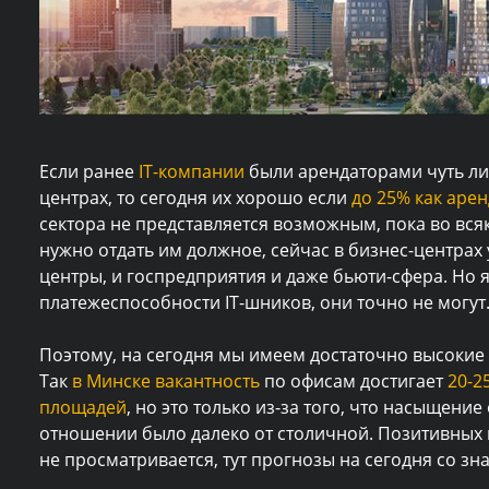
Если ранее
IT-компании
были арендаторами чуть ли
центрах, то сегодня их хорошо если
до 25% как аре
сектора не представляется возможным, пока во всяк
нужно отдать им должное, сейчас в бизнес-центра
центры, и госпредприятия и даже бьюти-сфера. Но я
платежеспособности IT-шников, они точно не могут
Поэтому, на сегодня мы имеем достаточно высокие
Так
в Минске вакантность
по офисам достигает
20-2
площадей
, но это только из-за того, что насыщен
отношении было далеко от столичной.
Позитивных 
не просматривается, тут прогнозы на сегодня со зн