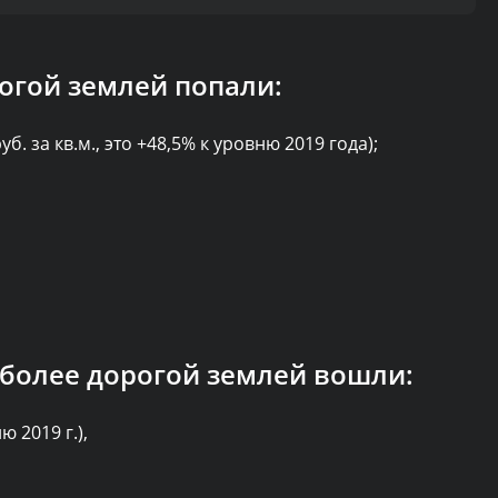
рогой землей попали:
б. за кв.м., это +48,5% к уровню 2019 года);
иболее дорогой землей вошли:
ю 2019 г.),