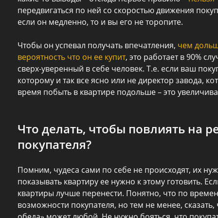
передвигаться по ней со скоростью движения покупат
если он медленно, то и вы его не торопите.
Чтобы он успевал получать впечатления,
чем дольш
вероятность что он ее купит
, это работает в 90% сл
сверх-уверенный в себе человек. Т.е. если ваш пок
которому и так все ясно или не директор завода, ко
время побыть в квартире подольше – это увеличив
Что делать, чтобы повлиять на 
покупателя?
Помним, чудеса сами по себе не происходят, их нужн
показывать квартиру ее нужно к этому готовить. Если
квартиры лучше перенести. Понятно, что по време
возможности покупателя, но тем не менее, сказать, 
обеда» может любой. Не нужно бояться, что покупат