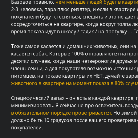
Базовое правило,
чем меньше людей будет в кварти
2-3 человека, пара плюс риэлтер, и если в квартире
покупатели будут стесняться, спешить и это не дае
сосредоточиться на квартире, когда вокруг толпа л
время показа идут в школу / садик / на прогулку … Г
Тоже самое касается и домашних животных, они на 
касается собак. Которые 100% отправляются на прог
десятки случаев, когда наши четвероногие друзья м
члены семьи, а для покупателя возможно источник
питомцев, на показе квартиры их НЕТ, думайте заран
животного в квартире на момент показа в 80% случа
Специфический запах – он есть в каждой квартире, 
минимизировать. Я сейчас не про освежитель воздух
в обязательном порядке проветривается.
Но зимой 
должно быть 10 градусов после вашего проветриван
покупателей.