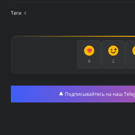
Теги
4
8
2
🔔 Подписывайтесь на наш Tele