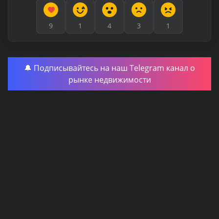
9
1
4
3
1
🔔 Подписывайтесь на наш Telegram канал о
рынке недвижимости