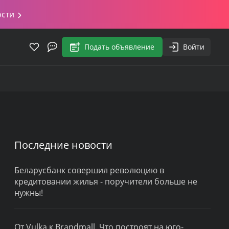
ости
Подать объявление
Войти
Последние новости
Беларусбанк совершил революцию в
кредитовании жилья - поручители больше не
нужны!
От Vulka к Brandmall. Что построят на юго-