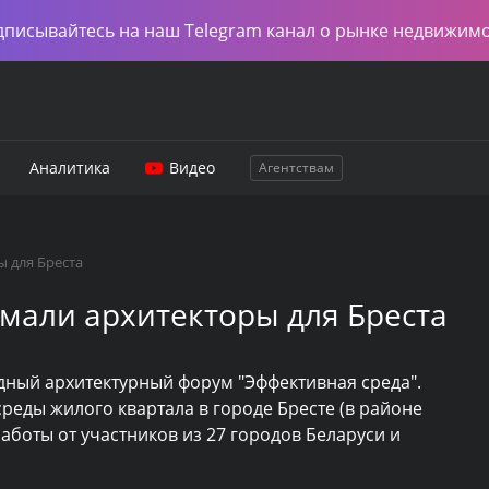
дписывайтесь на наш Telegram канал о рынке недвижим
Аналитика
Видео
Агентствам
 для Бреста
мали архитекторы для Бреста
дный архитектурный форум "Эффективная среда".
реды жилого квартала в городе Бресте (в районе
аботы от участников из 27 городов Беларуси и