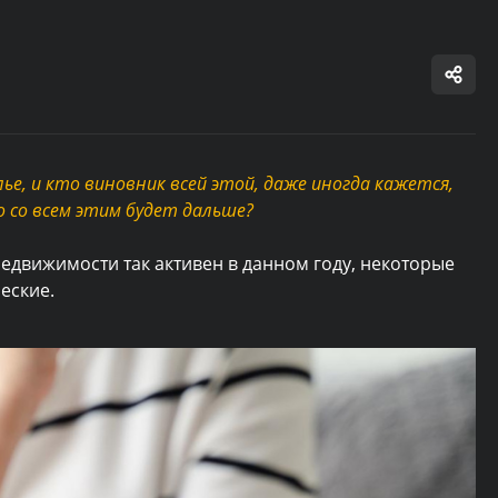
ье, и кто виновник всей этой, даже иногда кажется,
 со всем этим будет дальше?
едвижимости так активен в данном году, некоторые
еские.