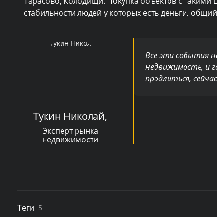
Тарасово, Колодищи. Покупка объектов с такими
стабильности людей у которых есть деньги, общи
Все эти события н
недвижимость, и го
продлиться, сейча
Тукин Николай,
Эксперт рынка
недвижимости
Теги
5