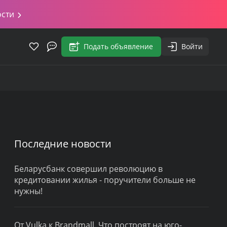
ости
Подать объявление
Войти
Последние новости
Беларусбанк совершил революцию в
кредитовании жилья - поручители больше не
нужны!
От Vulka к Brandmall. Что построят на юго-