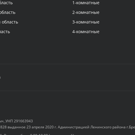
бласть
1-комнатные
область
2-комнатные
 область
3-комнатные
ласть
4-комнатные
а
м», УНП 291663943
828 выданное 23 апреля 2020 г. Администрацией Ленинского района г.Бр