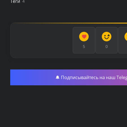
Теги
4
5
0
🔔 Подписывайтесь на наш Tele