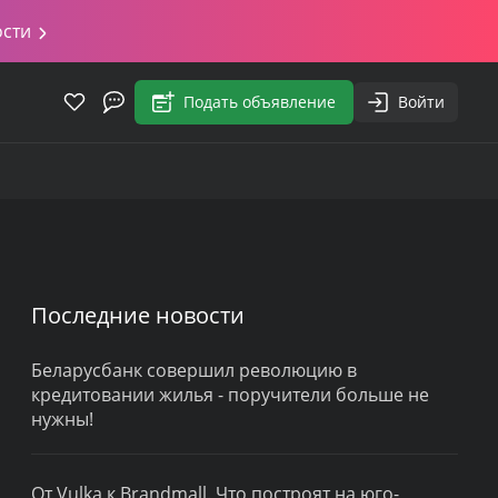
ости
Подать объявление
Войти
Последние новости
Беларусбанк совершил революцию в
кредитовании жилья - поручители больше не
нужны!
От Vulka к Brandmall. Что построят на юго-