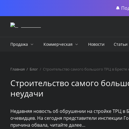
🔔 По
Продажа
Коммерческая
Новости
Статьи
Главная
/
Блог
/
Строительство самого большого ТРЦ в Бресте 
Строительство самого большо
неудачи
Недавняя новость об обрушении на стройке ТРЦ в Бр
очевидцев. На сегодня представители инспекции Г
причина обвала, читайте далее…