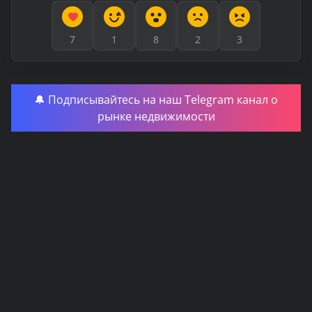
7
1
8
2
3
🔔 Подписывайтесь на наш Telegram канал о
рынке недвижимости