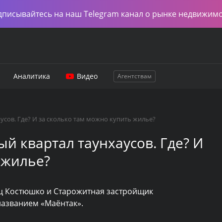
дписывайтесь на наш Telegram канал о рынке недвижим
Аналитика
Видео
Агентствам
усов. Где? И за сколько там можно купить жилье?
й квартал таунхаусов. Где? И
 жилье?
иц Костюшко и Старожитная застройщик
названием «Маёнтак».