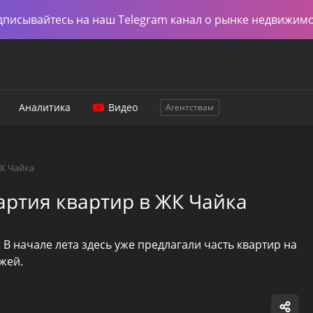
дписывайтесь на наш Telegram канал о рынке недвижим
Аналитика
Видео
Агентствам
ЖК Чайка
артия квартир в ЖК Чайка
 В начале лета здесь уже предлагали часть квартир на
жей.