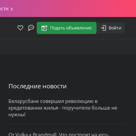
ости
Подать объявление
Войти
Последние новости
Беларусбанк совершил революцию в
кредитовании жилья - поручители больше не
нужны!
От Vulka к Brandmall. Что построят на юго-