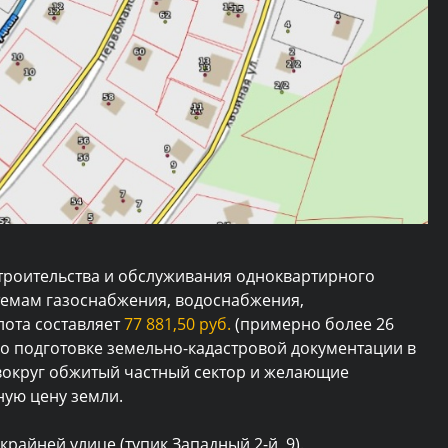
 строительства и обслуживания одноквартирного
темам газоснабжения, водоснабжения,
лота составляет
77 881,50 руб.
(примерно более 26
 по подготовке земельно-кадастровой документации в
 вокруг обжитый частный сектор и желающие
ную цену земли.
райней улице (тупик Западный 2-й, 9).