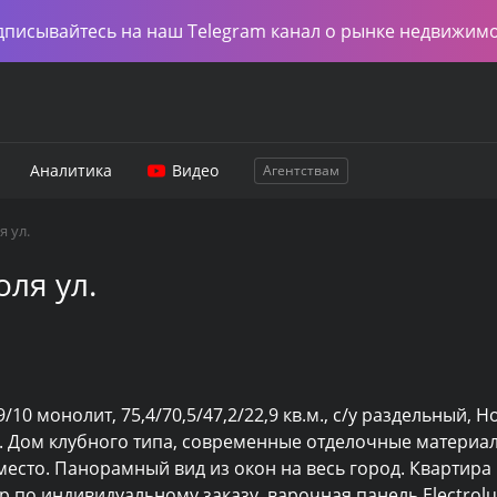
дписывайтесь на наш Telegram канал о рынке недвижим
Аналитика
Видео
Агентствам
я ул.
ля ул.
 9/10 монолит, 75,4/70,5/47,2/22,9 кв.м., с/у раздельный, Но
. Дом клубного типа, современные отделочные материалы
то. Панорамный вид из окон на весь город. Квартира г
 по индивидуальному заказу, варочная панель Electrolux