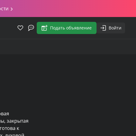
ости
Подать объявление
Войти
вая 
, закрытая 
отова к 
, духовой 