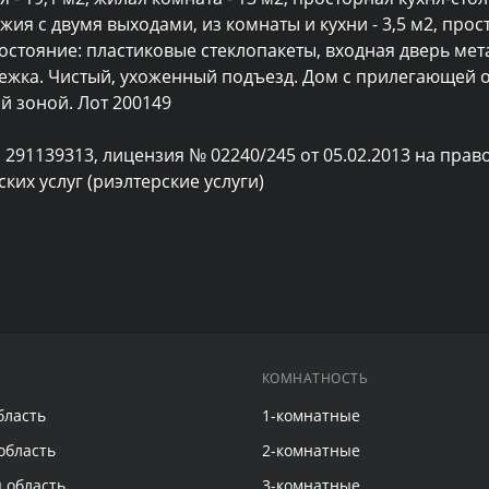
жия с двумя выходами, из комнаты и кухни - 3,5 м2, прос
 состояние: пластиковые стеклопакеты, входная дверь мет
 снежка. Чистый, ухоженный подъезд. Дом с прилегающей 
 зоной. Лот 200149

 291139313, лицензия № 02240/245 от 05.02.2013 на право
их услуг (риэлтерские услуги)
КОМНАТНОСТЬ
бласть
1-комнатные
область
2-комнатные
 область
3-комнатные