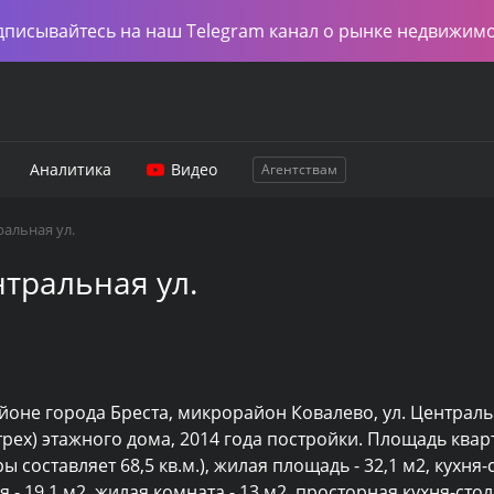
дписывайтесь на наш Telegram канал о рынке недвижим
Аналитика
Видео
Агентствам
альная ул.
тральная ул.
оне города Бреста, микрорайон Ковалево, ул. Центральн
рех) этажного дома, 2014 года постройки. Площадь кварт
составляет 68,5 кв.м.), жилая площадь - 32,1 м2, кухня-с
 19,1 м2, жилая комната - 13 м2, просторная кухня-столов