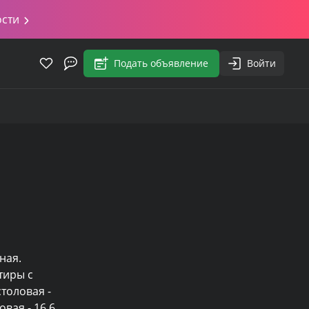
ости
Подать объявление
Войти
ая. 
иры с 
толовая - 
ая - 16,6 