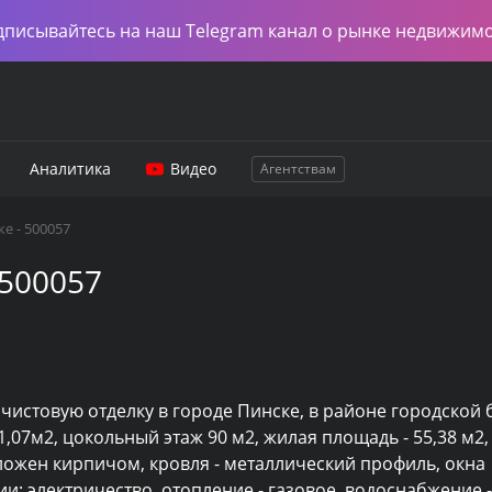
дписывайтесь на наш Telegram канал о рынке недвижим
Аналитика
Видео
Агентствам
е - 500057
 500057
истовую отделку в городе Пинске, в районе городской 
07м2, цокольный этаж 90 м2, жилая площадь - 55,38 м2, 
бложен кирпичом, кровля - металлический профиль, окна 
и: электричество, отопление - газовое, водоснабжение - 