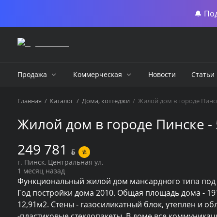
🔔 По
Продажа
Коммерческая
Новости
Статьи
Главная
/
Каталог
/
Дома, коттеджи
/
Жилой дом в городе Пинск
Жилой дом в городе Пинске -
249 781
BYN
г. Пинск, Центральная ул.
1 месяц назад
Функциональный жилой дом мансардного типа под ч
Год постройки дома 2010. Общая площадь дома - 191,
12,91м2. Стены - газосиликатный блок, утеплен и о
-пластиковые стеклопакеты. В доме все коммуникаци