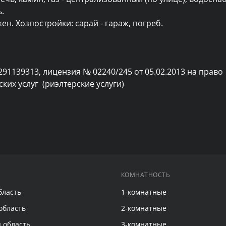


ен. Хозпостройки: сарай - гараж, погреб.

291139313, лицензия № 02240/245 от 05.02.2013 на право 
их услуг  (риэлтерские услуги)
КОМНАТНОСТЬ
бласть
1-комнатные
область
2-комнатные
 область
3-комнатные