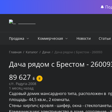
🔔 По
Продажа
Коммерческая
Новости
Статьи
Главная
/
Каталог
/
Дачи
/
Дача рядом с Брестом - 260093
Дача рядом с Брестом - 26009
89 627
BYN
с/т. Радуга-2008
1 месяц назад
Садовый домик мансардного типа, расположен в  пр
площадь- 44,5 кв.м., 2 комнаты.

Стены- кирпич; кровля - шифер, окна - стеклопакеты.
Коммуникации: электричество в доме, отопление - пе