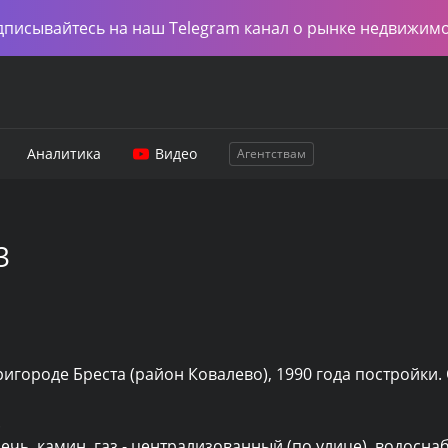
дписывайтесь на наш Telegram канал о рынке недвижим
Аналитика
Видео
Агентствам
3
игороде Бреста (район Ковалево), 1990 года постройки.


чь, камин, газ - централизованный (по улице), водоснаб