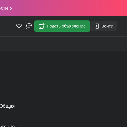
ости
Подать объявление
Войти
 Общая 
жение - 