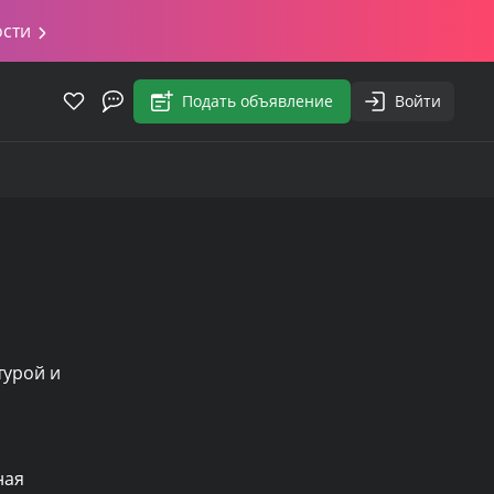
ости
Подать объявление
Войти
урой и 
ая 