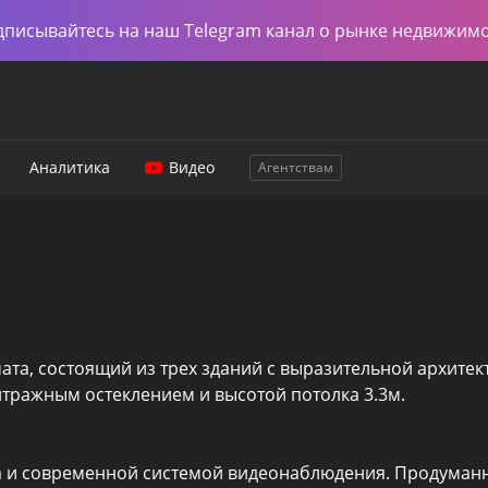
дписывайтесь на наш Telegram канал о рынке недвижим
Аналитика
Видео
Агентствам
а, состоящий из трех зданий с выразительной архитект
ражным остеклением и высотой потолка 3.3м.

а и современной системой видеонаблюдения. Продуманн