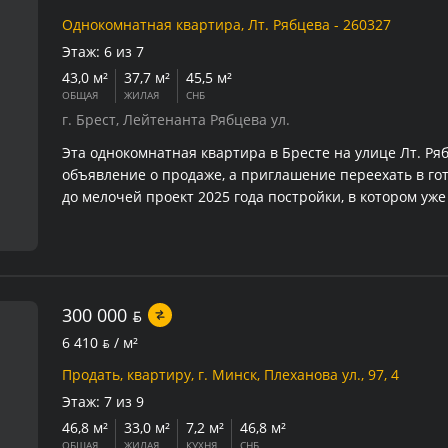
Однокомнатная квартира, Лт. Рябцева - 260327
Этаж:
6 из 7
43,0 м²
37,7 м²
45,5 м²
ОБЩАЯ
ЖИЛАЯ
СНБ
г. Брест, Лейтенанта Рябцева ул.
Эта однокомнатная квартира в Бресте на улице Лт. Ряб
объявление о продаже, а приглашение переехать в г
до мелочей проект 2025 года постройки, в котором уже
современные стандарты комфорта.
300 000
BYN
6 410
BYN
/ м²
Продать, квартиру, г. Минск, Плеханова ул., 97, 4
Этаж:
7 из 9
46,8 м²
33,0 м²
7,2 м²
46,8 м²
ОБЩАЯ
ЖИЛАЯ
КУХНЯ
СНБ