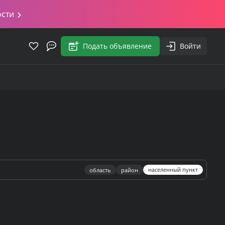
ости
Подать объявление
Войти
населенный пункт
область
район