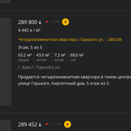
289 800
BYN
+2,5%
4 445
BYN
/ м²
Четырехкомнатная квартира, Горького ул. - 260246
Этаж:
5 из 5
65,2 м²
43,0 м²
7,2 м²
68,0 м²
ОБЩАЯ
ЖИЛАЯ
КУХНЯ
СНБ
г. Брест, Горького ул.
Продается четырехкомнатная квартира в тихом центре
улице Горького. Кирпичный дом, 5 этаж из 5.
289 452
BYN
+12,1%