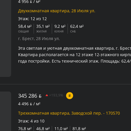
4 956
BYN
/ м²
Двухкомнатная квартира, 28 Июля ул.
Этаж:
12 из 12
58,4 м²
35,1 м²
9,2 м²
62,4 м²
ОБЩАЯ
ЖИЛАЯ
КУХНЯ
СНБ
г. Брест, 28 Июля ул.
Эта светлая и уютная двухкомнатная квартира, г. Брест
Квартира располагается на 12 этаже 12-этажного кирп
года постройки. Есть технический этаж. Площадь: 62,4/58
Санузел: раздельный (плитка последних коллекций, нов
застекленные лоджии с плиткой на полу, что создает 
уютное пространство.
345 286
BYN
+193,9%
4 496
BYN
/ м²
Трехкомнатная квартира, Заводской пер. - 170570
Этаж:
4 из 10
76,8 м²
46,8 м²
11,0 м²
81,8 м²