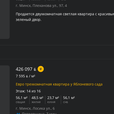
г. Минск, Плеханова ул., 97, 4
Продается двухкомнатная светлая квартира с красивым
зеленый двор.
426 097
BYN
7 595
BYN
/ м²
Евро трехкомнатная квартира у Яблоневого сада
Этаж:
14 из 16
56,1 м²
48,5 м²
23,7 м²
56,1 м²
ОБЩАЯ
ЖИЛАЯ
КУХНЯ
СНБ
г. Минск, Лосика ул., 6
Петровщина
,
7 мин.