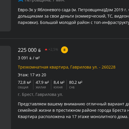
Евро-3к у Яблоневого сада (м. Петровщина)Дом 2019 г.
дольщиками за свои деньги (коммерческий, TC, видео
парковки). Большой молодой район с топ-инфраструкту
метро, новая школа с бассейном, сад из окна, центр «Э
дворе. Д 14 этаж, окна на 2 стороны. Кухня-гостиная 
комнаты (детская 17 кв.м, спальня 10 кв.м). El Полная
европейской техникой: Electrolux, Gorenje (ПММ 60 см)
225 000
BYN
+2,5%
воды.
3 091
BYN
/ м²
Трехкомнатная квартира, Гаврилова ул. - 260228
Этаж:
17 из 20
72,8 м²
47,9 м²
8,4 м²
80,2 м²
ОБЩАЯ
ЖИЛАЯ
КУХНЯ
СНБ
г. Брест, Гаврилова ул.
Представляем вашему вниманию отличный вариант д
семейной жизни в престижном районе города Бреста н
Квартира расположена на 17 этаже монолитного дома.