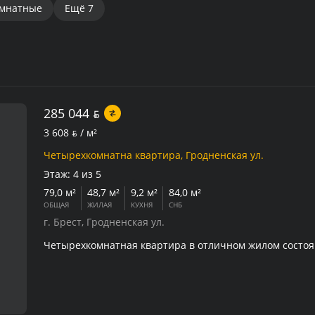
омнатные
Ещё
7
285 044
BYN
3 608
BYN
/ м²
Четырехкомнатна квартира, Гродненская ул.
Этаж:
4 из 5
79,0 м²
48,7 м²
9,2 м²
84,0 м²
ОБЩАЯ
ЖИЛАЯ
КУХНЯ
СНБ
г. Брест, Гродненская ул.
Четырехкомнатная квартира в отличном жилом состоя