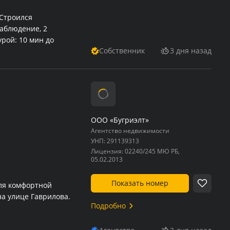
 Строился
наблюдение, 2
рой: 10 мин до
Собственник
3 дня назад
врика», маркет во
+ 2 изолированные
 комплектация
, Whirlpool, фильтры
ООО «Бугриэлт»
Агентство недвижимости
УНП:
291139313
Лицензия:
02240/245 МЮ РБ,
05.02.2013
Показать номер
ля комфортной
а улице Гаврилова.
Подробно