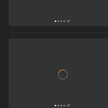
+
7
+
7