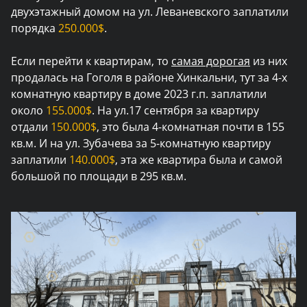
двухэтажный домом на ул. Леваневского заплатили
порядка
250.000$
.
Если перейти к квартирам, то
самая дорогая
из них
продалась на Гоголя в районе Хинкальни, тут за 4-х
комнатную квартиру в доме 2023 г.п. заплатили
около
155.000$
. На ул.17 сентября за квартиру
отдали
150.000$
, это была 4-комнатная почти в 155
кв.м. И на ул. Зубачева за 5-комнатную квартиру
заплатили
140.000$
, эта же квартира была и самой
большой по площади в 295 кв.м.