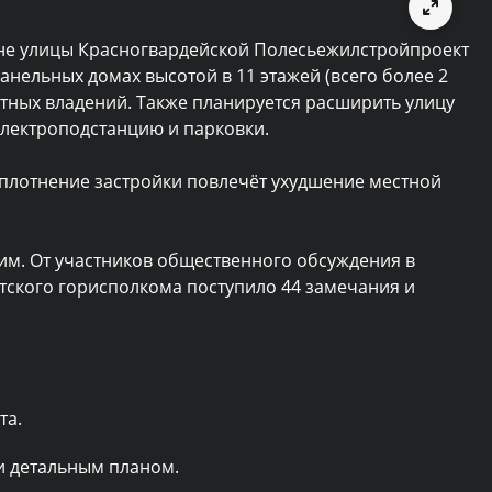
оне улицы Красногвардейской Полесьежилстройпроект
панельных домах высотой в 11 этажей (всего более 2
астных владений. Также планируется расширить улицу
электроподстанцию и парковки.
 уплотнение застройки повлечёт ухудшение местной
чим. От участников общественного обсуждения в
стского горисполкома поступило 44 замечания и
та.
 детальным планом.