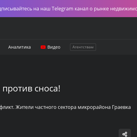
дписывайтесь на наш Telegram канал о рынке недвижим
Аналитика
Видео
Агентствам
 против сноса!
фликт. Жители частного сектора микрорайона Граевка