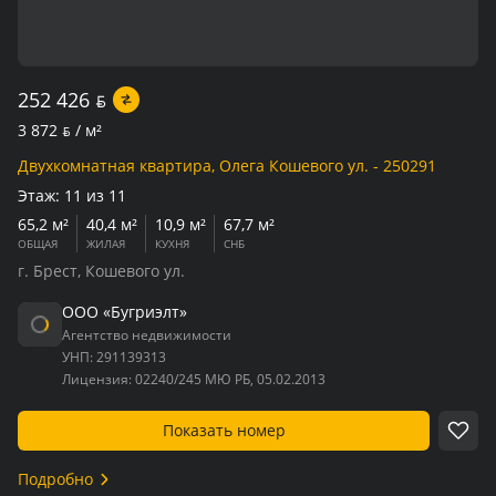
252 426
BYN
3 872
BYN
/ м²
Двухкомнатная квартира, Олега Кошевого ул. - 250291
Этаж:
11 из 11
65,2 м²
40,4 м²
10,9 м²
67,7 м²
ОБЩАЯ
ЖИЛАЯ
КУХНЯ
СНБ
г. Брест, Кошевого ул.
ООО «Бугриэлт»
Агентство недвижимости
УНП:
291139313
Лицензия:
02240/245 МЮ РБ, 05.02.2013
Показать номер
Подробно