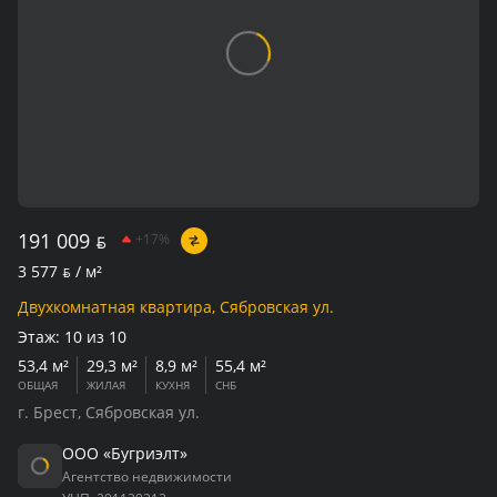
191 009
BYN
+17%
3 577
BYN
/ м²
Двухкомнатная квартира, Сябровская ул.
Этаж:
10 из 10
53,4 м²
29,3 м²
8,9 м²
55,4 м²
ОБЩАЯ
ЖИЛАЯ
КУХНЯ
СНБ
г. Брест, Сябровская ул.
ООО «Бугриэлт»
Агентство недвижимости