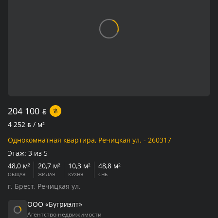
204 100
BYN
4 252
BYN
/ м²
Однокомнатная квартира, Речицкая ул. - 260317
Этаж:
3 из 5
48,0 м²
20,7 м²
10,3 м²
48,8 м²
ОБЩАЯ
ЖИЛАЯ
КУХНЯ
СНБ
г. Брест, Речицкая ул.
ООО «Бугриэлт»
Агентство недвижимости