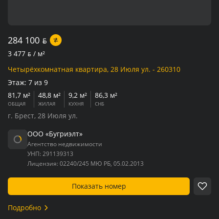
284 100
BYN
3 477
BYN
/ м²
Четырёхкомнатная квартира, 28 Июля ул. - 260310
Этаж:
7 из 9
81,7 м²
48,8 м²
9,2 м²
86,3 м²
ОБЩАЯ
ЖИЛАЯ
КУХНЯ
СНБ
г. Брест, 28 Июля ул.
ООО «Бугриэлт»
Агентство недвижимости
УНП:
291139313
Лицензия:
02240/245 МЮ РБ, 05.02.2013
Показать номер
Подробно