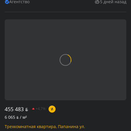
Агентство
5 дней назад
455 483
BYN
+4,7%
6 065
BYN
/ м²
Трехкомнатная квартира, Папанина ул.