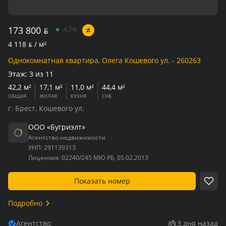
173 800
BYN
-4,7%
4 118
BYN
/ м²
Однокомнатная квартира, Олега Кошевого ул. - 260263
Этаж:
3 из 11
42,2 м²
17,1 м²
11,0 м²
44,4 м²
ОБЩАЯ
ЖИЛАЯ
КУХНЯ
СНБ
г. Брест, Кошевого ул.
ООО «Бугриэлт»
Агентство недвижимости
УНП:
291139313
Лицензия:
02240/245 МЮ РБ, 05.02.2013
Показать номер
Подробно
Агентство
3 дня назад