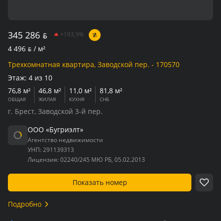
345 286
BYN
+193,9%
4 496
BYN
/ м²
Трехкомнатная квартира, Заводской пер. - 170570
Этаж:
4 из 10
76,8 м²
46,8 м²
11,0 м²
81,8 м²
ОБЩАЯ
ЖИЛАЯ
КУХНЯ
СНБ
г. Брест, Заводской 3-й пер.
ООО «Бугриэлт»
Агентство недвижимости
УНП:
291139313
Лицензия:
02240/245 МЮ РБ, 05.02.2013
Показать номер
Подробно