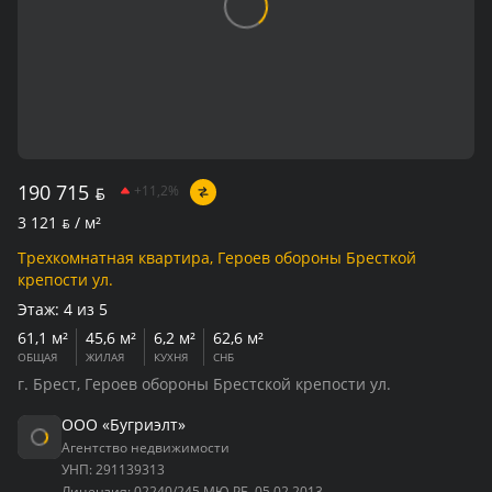
190 715
BYN
+11,2%
3 121
BYN
/ м²
Трехкомнатная квартира, Героев обороны Бресткой
крепости ул.
Этаж:
4 из 5
61,1 м²
45,6 м²
6,2 м²
62,6 м²
ОБЩАЯ
ЖИЛАЯ
КУХНЯ
СНБ
г. Брест, Героев обороны Брестской крепости ул.
ООО «Бугриэлт»
Агентство недвижимости
УНП:
291139313
Лицензия:
02240/245 МЮ РБ, 05.02.2013