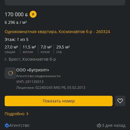
170 000
BYN
6 296
BYN
/ м²
Однокомнатная квартира, Космонавтов б-р - 260324
Этаж:
1 из 5
27,0 м²
11,5 м²
7,0 м²
29,5 м²
ОБЩАЯ
ЖИЛАЯ
КУХНЯ
СНБ
г. Брест, Космонавтов б-р
ООО «Бугриэлт»
Агентство недвижимости
УНП:
291139313
Лицензия:
02240/245 МЮ РБ, 05.02.2013
Показать номер
Подробно
Агентство
3 дня назад