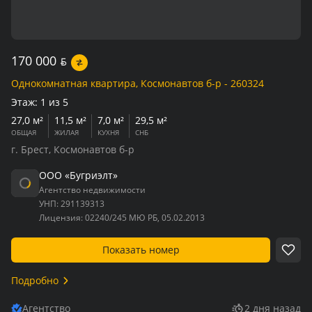
170 000
BYN
Однокомнатная квартира, Космонавтов б-р - 260324
Этаж:
1 из 5
27,0 м²
11,5 м²
7,0 м²
29,5 м²
ОБЩАЯ
ЖИЛАЯ
КУХНЯ
СНБ
г. Брест, Космонавтов б-р
ООО «Бугриэлт»
Агентство недвижимости
УНП:
291139313
Лицензия:
02240/245 МЮ РБ, 05.02.2013
Показать номер
Подробно
Агентство
2 дня назад