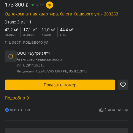
173 800
BYN
-4,7%
Однокомнатная квартира, Олега Кошевого ул. - 260263
Этаж:
3 из 11
42,2 м²
17,1 м²
11,0 м²
44,4 м²
ОБЩАЯ
ЖИЛАЯ
КУХНЯ
СНБ
г. Брест, Кошевого ул.
ООО «Бугриэлт»
Агентство недвижимости
УНП:
291139313
Лицензия:
02240/245 МЮ РБ, 05.02.2013
Показать номер
Подробно
Агентство
2 дня назад