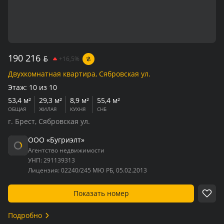
190 216
BYN
+16,5%
Двухкомнатная квартира, Сябровская ул.
Этаж:
10 из 10
53,4 м²
29,3 м²
8,9 м²
55,4 м²
ОБЩАЯ
ЖИЛАЯ
КУХНЯ
СНБ
г. Брест, Сябровская ул.
ООО «Бугриэлт»
Агентство недвижимости
УНП:
291139313
Лицензия:
02240/245 МЮ РБ, 05.02.2013
Показать номер
Подробно