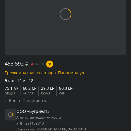
453 592
BYN
+4,3%
Трехкомнатная квартира, Папанина ул.
Этаж:
12 из 18
75,1 м²
60,2 м²
29,3 м²
80,0 м²
ОБЩАЯ
ЖИЛАЯ
КУХНЯ
СНБ
г. Брест, Папанина ул.
ООО «Бугриэлт»
Агентство недвижимости
УНП:
291139313
Лицензия:
02240/245 МЮ РБ, 05.02.2013